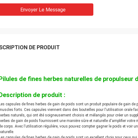
Envoyer Le Message
SCRIPTION DE PRODUIT
Pilules de fines herbes naturelles de propulseur 
Description de produit :
Les capsules de fines herbes de gain de poids sont un produit populaire de gain de p
muscles forts. Ces capsules viennent dans des bouteilles pour l'utilisation orale fac
herbes naturels, qui ont été soigneusement choisis et mélangés pour créer un supp
herbes de gain de poids fournissent une manière sûre et naturelle d'amplifier votre
de corps. Avec l'utilisation régulière, vous pouvez compter gagner le poids et voi
naturelle.
Les capsules de fines herbes de gain de poids sont un excellent choix pour ceux qui