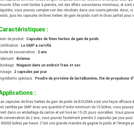
muscle. Elles sont faciles à prendre, ont des effets secondaires minimaux, et sont ef
régulière, vous pouvez compter voir des résultats dans une courte période. Ainsi, si
poids, puis les capsules de fines herbes de gain de poids sont le choix parfait pour 
Caractéristiques :
Nom de produit :
Capsules de fines herbes de gain de poids
Certification :
Le GMP a certifié
Durée de conservation :
2 ans
Fabricant :
Bolema
Stockage :
Magasin dans un endroit frais et sec
Dosage :
2 capsules par jour
Ingrédients spéciaux :
Poudre de protéine de lactalbumine, thé de propulseur d'
Applications :
Les capsules de fines herbes de gain de poids de BOLEMA sont une façon efficace de c
est certifiée par GMP. Avec une quantité d'ordre minimum de 10 boîtes, vous pouvez 
vient dans un emballage de carton et est livré en 15-20 jours ouvrables. Vous p
de conservation de 2 ans, vous pouvez facilement prendre 2 capsules par jour pour g
100000 boîtes par heure. C'est une grande manière de gagner le poids et l'énergie p