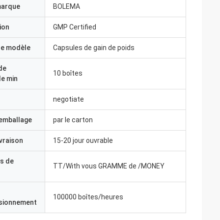
marque
BOLEMA
ion
GMP Certified
e modèle
Capsules de gain de poids
de
10 boîtes
e min
negotiate
'emballage
par le carton
ivraison
15-20 jour ouvrable
s de
TT/With vous GRAMME de /MONEY
100000 boîtes/heures
isionnement