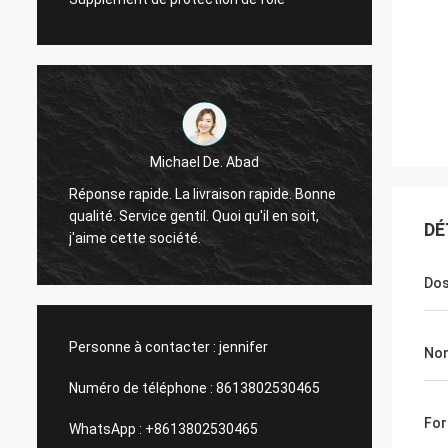
Michael De. Abad
Bon ho
Réponse rapide. La livraison rapide. Bonne
retour 
qualité. Service gentil. Quoi qu'il en soit,
tous l
DÉ
j'aime cette société.
ainsi 
Do
Personne à contacter :
jennifer
Nom
Numéro de téléphone :
8613802530465
Fo
WhatsApp :
+8613802530465