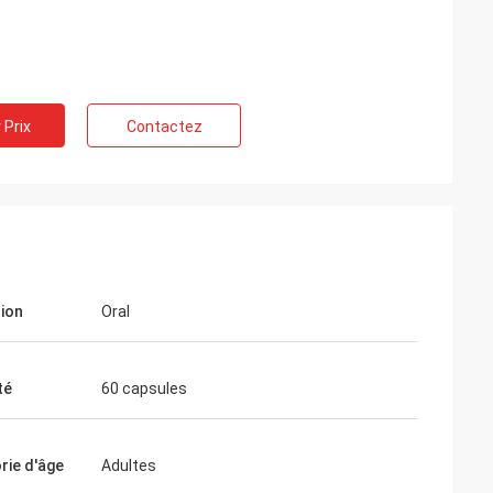
 Prix
Contactez
ng
rofessionnels et
 temps. Votre
toujours rapide et
tion
Oral
té
60 capsules
rie d'âge
Adultes