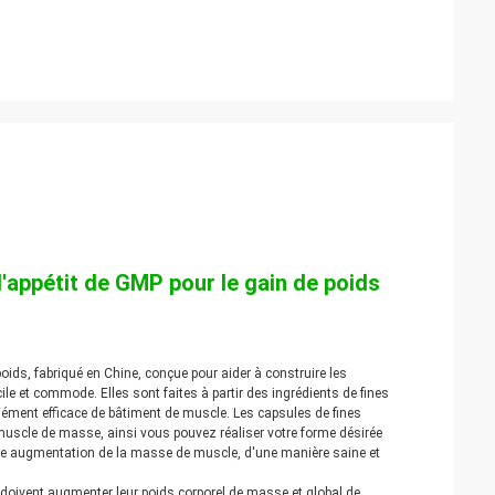
d'appétit de GMP pour le gain de poids
oids, fabriqué en Chine, conçue pour aider à construire les
ile et commode. Elles sont faites à partir des ingrédients de fines
lément efficace de bâtiment de muscle. Les capsules de fines
 muscle de masse, ainsi vous pouvez réaliser votre forme désirée
r une augmentation de la masse de muscle, d'une manière saine et
 doivent augmenter leur poids corporel de masse et global de