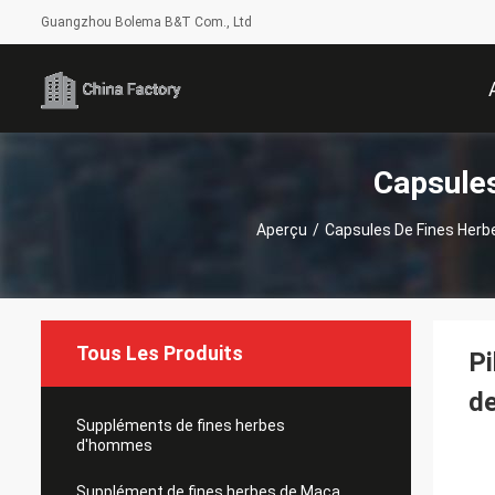
Guangzhou Bolema B&T Com., Ltd
Capsules
Aperçu
/
Capsules De Fines Herb
Tous Les Produits
Pi
de
Suppléments de fines herbes
d'hommes
Supplément de fines herbes de Maca