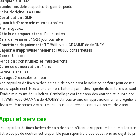
Marque :
BOLEMA
Number modèle :
capsules de gain de poids
Point d'origine :
LA CHINE
Certification :
GMP
Quantité d'ordre minimum :
10 boîtes
Prix :
négociez
Détails de empaquetage :
Par le carton
Délai de livraison :
15-20 jour ouvrable
Conditions de paiement :
TT/With vous GRAMME de /MONEY
Capacité d'approvisionnement :
100000 boîtes/heures
Genre :
Unisexe
Fonction :
Construisez les muscles forts
Durée de conservation :
2 ans
Forme :
Capsules
Dosage :
2 capsules par jour
Nos capsules de fines herbes de gain de poids sont la solution parfaite pour ceux qu
poids rapidement. Nos capsules sont faites à partir des ingrédients naturels et sont 
d'ordre minimum de 10 boîtes. L'emballage est fait dans des cartons et la livraison 
TT/With vous GRAMME de /MONEY et nous avons un approvisionnement régulier en
devraient être prises 2 capsules par jour. La durée de conservation est de 2 ans.
Appui et services :
Les capsules de fines herbes de gain de poids offrent le support technique et les ser
Notre équipe de soutien est disponible pour répondre à des questions au sujet du pr