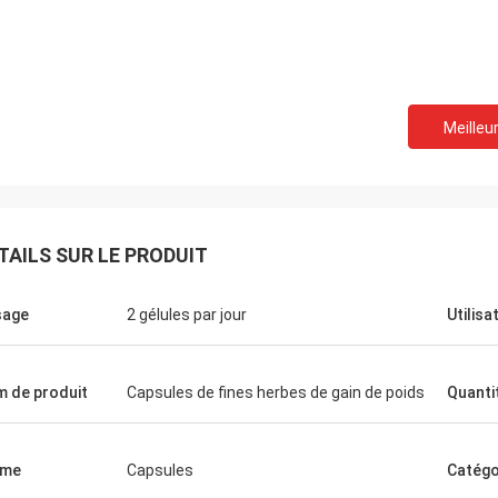
Meilleur
Felana
Mark Ki
mme même d'affaires. Je serai de
Merci de vos services p
bientôt. Il est rapide pour traiter
fiables continus tout le
es problèmes il peut avoir sentez
préparation d'ordre est 
TAILS SUR LE PRODUIT
en sécurité acheter que vous.
la qualité des produits.
sage
2 gélules par jour
Utilisa
 de produit
Capsules de fines herbes de gain de poids
Quanti
rme
Capsules
Catégo