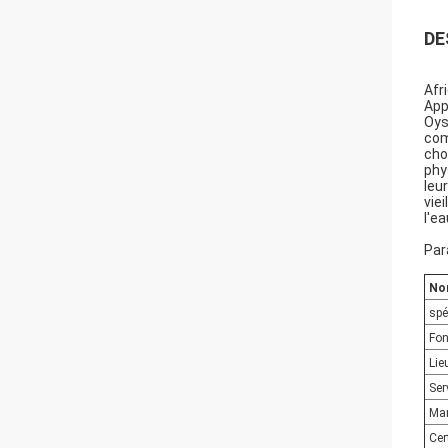
DE
Afr
App
Oys
com
cho
phy
leu
vie
l'e
Par
No
spé
Fon
Lie
Ser
Ma
Cer