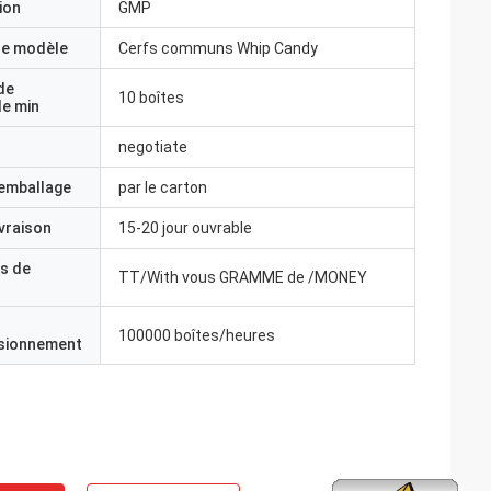
ion
GMP
e modèle
Cerfs communs Whip Candy
de
10 boîtes
e min
negotiate
'emballage
par le carton
ivraison
15-20 jour ouvrable
s de
TT/With vous GRAMME de /MONEY
100000 boîtes/heures
isionnement