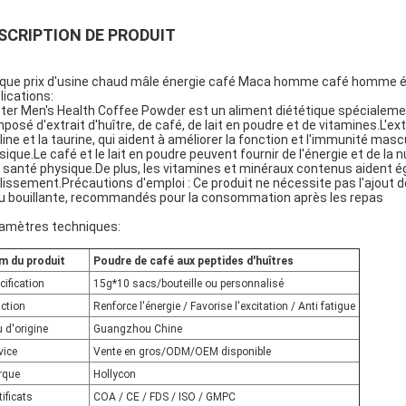
SCRIPTION DE PRODUIT
ique prix d'usine chaud mâle énergie café Maca homme café homme 
lications:
ter Men's Health Coffee Powder est un aliment diététique spécialeme
posé d'extrait d'huître, de café, de lait en poudre et de vitamines.L'extra
line et la taurine, qui aident à améliorer la fonction et l'immunité mas
sique.Le café et le lait en poudre peuvent fournir de l'énergie et de la
r santé physique.De plus, les vitamines et minéraux contenus aident ég
illissement.Précautions d'emploi : Ce produit ne nécessite pas l'ajout
au bouillante, recommandés pour la consommation après les repas
amètres techniques:
m du produit
Poudre de café aux peptides d'huîtres
cification
15g*10 sacs/bouteille ou personnalisé
ction
Renforce l'énergie / Favorise l'excitation / Anti fatigue
u d'origine
Guangzhou Chine
vice
Vente en gros/ODM/OEM disponible
rque
Hollycon
tificats
COA / CE / FDS / ISO / GMPC