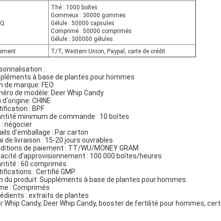
Thé : 1000 boîtes
Gommeux : 30000 gommes
Q
Gélule : 50000 capsules
Comprimé : 50000 comprimés
Gélule : 300000 gélules
iement
T/T, Western Union, Paypal, carte de crédit
sonnalisation :
pléments à base de plantes pour hommes
 de marque: FEO
éro de modèle: Deer Whip Candy
u d'origine: CHINE
ification : BPF
ntité minimum de commande : 10 boîtes
 ​​: négocier
ails d'emballage : Par carton
ai de livraison : 15-20 jours ouvrables
ditions de paiement : TT/WU/MONEY GRAM
acité d'approvisionnement : 100 000 boîtes/heures
ntité : 60 comprimés
tifications : Certifié GMP
 du produit: Suppléments à base de plantes pour hommes
me : Comprimés
rédients : extraits de plantes
r Whip Candy, Deer Whip Candy, booster de fertilité pour hommes, cert