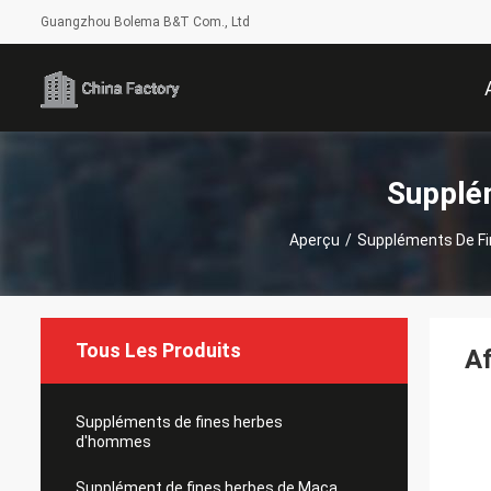
Guangzhou Bolema B&T Com., Ltd
Supplé
Aperçu
/
Suppléments De F
Tous Les Produits
A
Suppléments de fines herbes
d'hommes
Supplément de fines herbes de Maca