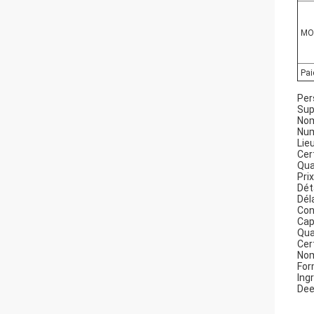
MO
Pa
Per
Sup
Nom
Num
Lie
Cert
Qua
Prix
Dét
Dél
Con
Cap
Qua
Cer
Nom
For
Ing
Dee