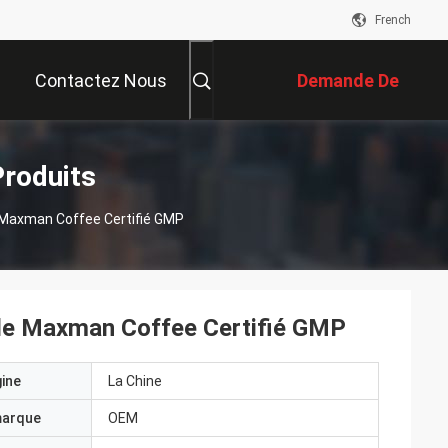
French
Contactez Nous
Demande De
Soumission
roduits
 Maxman Coffee Certifié GMP
le Maxman Coffee Certifié GMP
gine
La Chine
marque
OEM