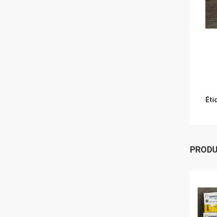
Éti
PROD