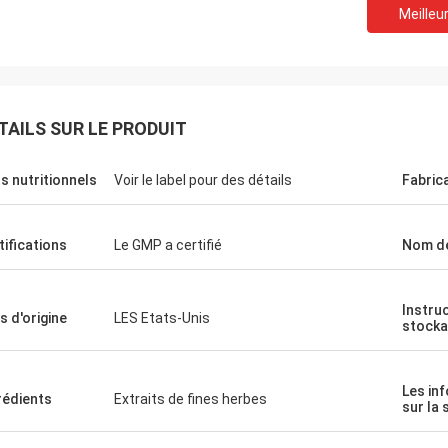
Meilleur
TAILS SUR LE PRODUIT
Felana
Mark Ki
ts nutritionnels
Voir le label pour des détails
Fabric
mme même d'affaires. Je serai de
Merci de vos services p
bientôt. Il est rapide pour traiter
fiables continus tout le
es problèmes il peut avoir sentez
préparation d'ordre est 
tifications
Le GMP a certifié
Nom de
en sécurité acheter que vous.
la qualité des produits.
Instru
s d'origine
LES Etats-Unis
stock
Les in
rédients
Extraits de fines herbes
sur la 