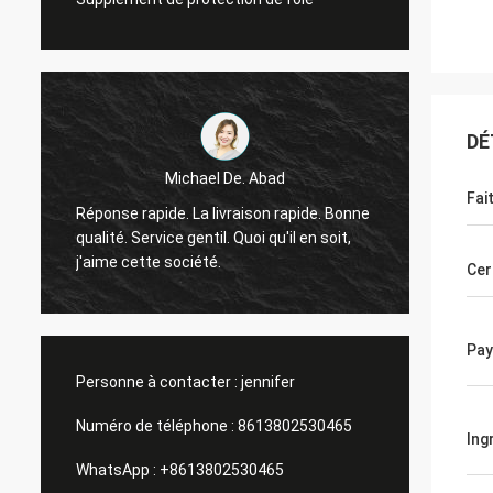
DÉ
Michael De. Abad
Fai
Bon ho
Réponse rapide. La livraison rapide. Bonne
retour 
qualité. Service gentil. Quoi qu'il en soit,
tous l
j'aime cette société.
Cer
ainsi 
Pay
Personne à contacter :
jennifer
Numéro de téléphone :
8613802530465
Ing
WhatsApp :
+8613802530465