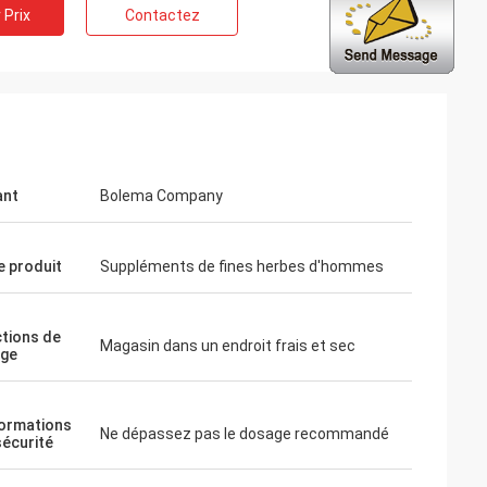
 Prix
Contactez
ng
ant
Bolema Company
rofessionnels et
 temps. Votre
toujours rapide et
 produit
Suppléments de fines herbes d'hommes
ctions de
Magasin dans un endroit frais et sec
age
formations
Ne dépassez pas le dosage recommandé
sécurité