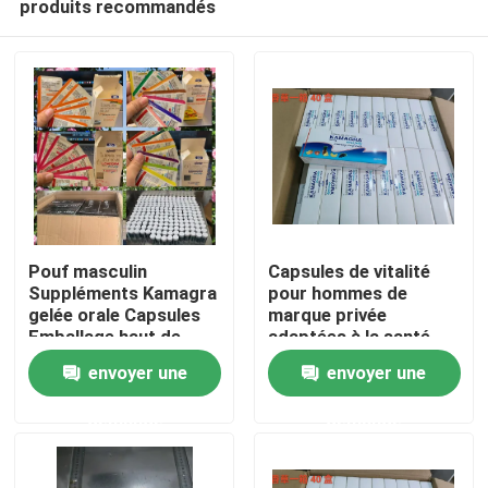
produits recommandés
Pouf masculin
Capsules de vitalité
Suppléments Kamagra
pour hommes de
gelée orale Capsules
marque privée
Emballage haut de
adaptées à la santé
Maison
gamme Blister Card
des hommes
envoyer une
envoyer une
Display éponge
Produits
demande
demande
vidéos