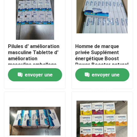
Au sujet de nous
Visite d'usine
Pilules d' amélioration
Homme de marque
masculine Tablette d'
privée Supplément
Contrôle de qualité
amélioration
énergétique Boost
masculine emballage
Power Booster naturel
Forte racine de maca
envoyer une
envoyer une
Contactez-nous
pilules Maca capsules
demande
demande
Demandez une citation
Suppléments de fines herbes d'hommes
Supplément de fines herbes de Maca