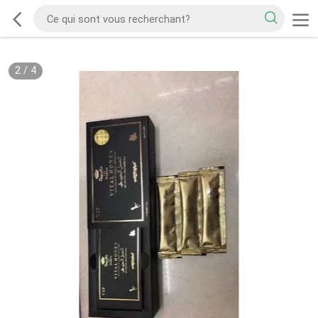
2
/
4