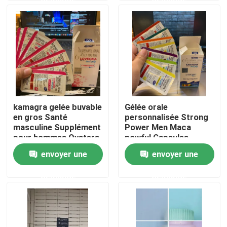
Au sujet de nous
Visite d'usine
Contrôle de qualité
kamagra gelée buvable
Gélée orale
en gros Santé
personnalisée Strong
Contactez-nous
masculine Supplément
Power Men Maca
pour hommes Oysters
powful Capsules
Tablet
kamagra
envoyer une
envoyer une
Demandez une citation
demande
demande
Suppléments de fines herbes d'hommes
Supplément de fines herbes de Maca