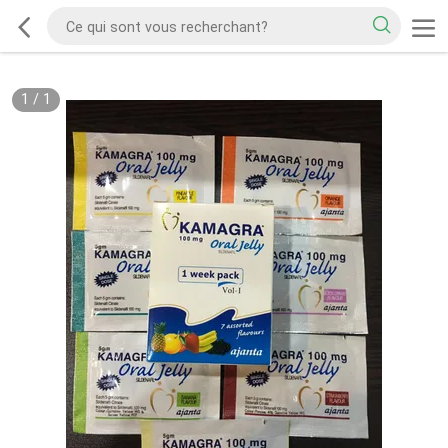
1
/
1