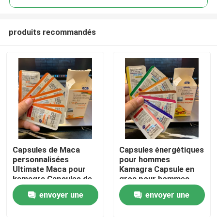
produits recommandés
Capsules de Maca
Capsules énergétiques
Maison
personnalisées
pour hommes
Ultimate Maca pour
Kamagra Capsule en
kamagra Capsules de
gros pour hommes
Produits
gelée orale
envoyer une
envoyer une
vidéos
demande
demande