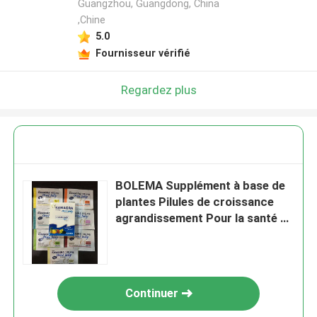
Guangzhou, Guangdong, China
,Chine
5.0
Fournisseur vérifié
Regardez plus
BOLEMA Supplément à base de
plantes Pilules de croissance
agrandissement Pour la santé du
corps Amélioration
fonctionnelle Pilules de maca
Continuer