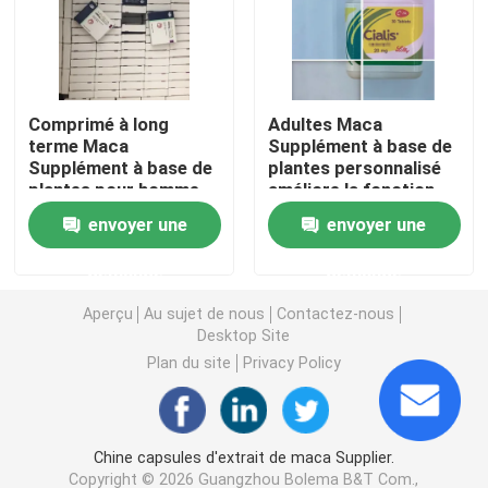
Les suppléments de fines herbes des femmes
Comprimé à long
Adultes Maca
Supplément de fines herbes de sein
terme Maca
Supplément à base de
Supplément à base de
plantes personnalisé
plantes pour homme
améliore la fonction
Capsules de fines herbes de gain de poids
Pilules à base de
masculine Pilules de
envoyer une
envoyer une
plantes Effervescent
puissance
Capsule de fines herbes de perte de poids
demande
demande
Aperçu
Au sujet de nous
Contactez-nous
Amélioration femelle Gummies
Desktop Site
Plan du site
Privacy Policy
Collagène blanchissant la capsule
Chine capsules d'extrait de maca Supplier.
Vitamine Gummies de biotine
Copyright © 2026 Guangzhou Bolema B&T Com.,