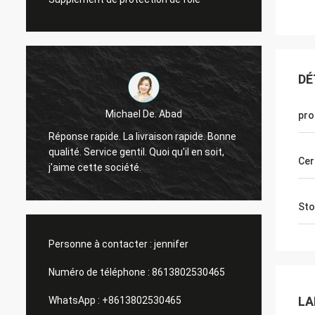
DÉ
Felana
d
pro
Bon homme même d'affaires. Je serai de
rapide. Bonne
retour bientôt. Il est rapide pour traiter
il en soit,
tous les problèmes il peut avoir sentez
Cer
ainsi en sécurité acheter que vous.
Sto
Personne à contacter :
jennifer
Numéro de téléphone :
8613802530465
LA
WhatsApp :
+8613802530465