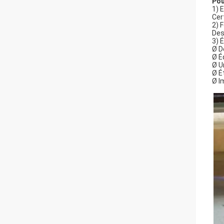
Pou
1) 
Cer
2) 
Des
3) 
Ø D
Ø É
Ø U
Ø É
Ø I