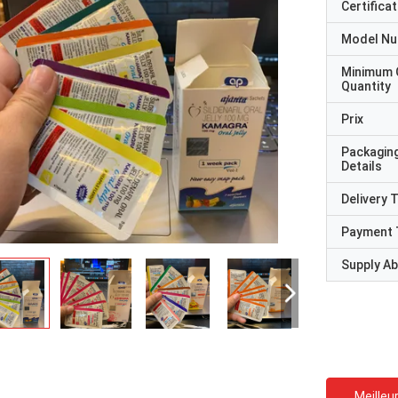
Certificat
Model N
Minimum 
Quantity
Prix
Packagin
Details
Delivery 
Payment 
Supply Abi
Meilleur