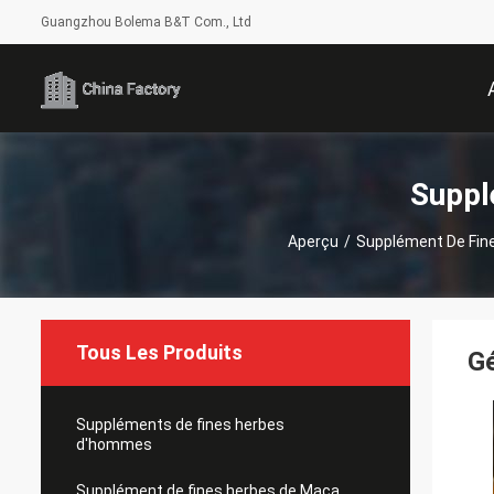
Guangzhou Bolema B&T Com., Ltd
Suppl
Aperçu
/
Supplément De Fin
Tous Les Produits
Gé
Suppléments de fines herbes
d'hommes
Supplément de fines herbes de Maca