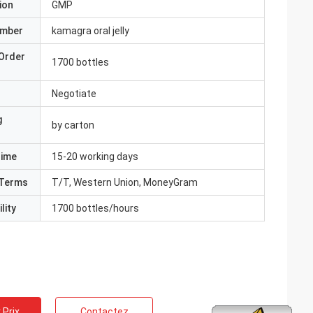
ion
GMP
umber
kamagra oral jelly
Order
1700 bottles
Negotiate
g
by carton
Time
15-20 working days
Terms
T/T, Western Union, MoneyGram
lity
1700 bottles/hours
 Prix
Contactez