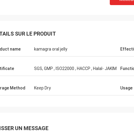
TAILS SUR LE PRODUIT
Mark King
duct name
kamagra oral jelly
Effect
Merci de vos services professionnels et
fiables continus tout le temps. Votre
préparation d'ordre est toujours rapide et
tificate
SGS, GMP , ISO22000 , HACCP , Halal- JAKIM
Functi
la qualité des produits.
rage Method
Keep Dry
Usage
ISSER UN MESSAGE