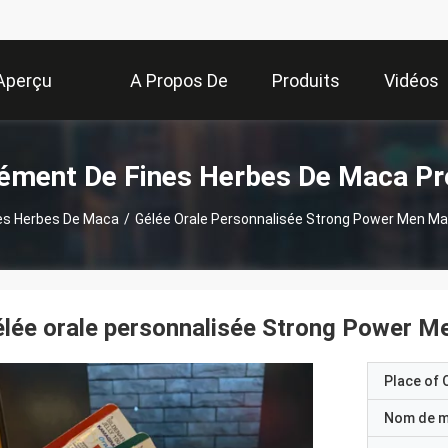
Aperçu
A Propos De
Produits
Vidéos
Nous
ément De Fines Herbes De Maca Pr
es Herbes De Maca
/
Gélée Orale Personnalisée Strong Power Men M
lée orale personnalisée Strong Power 
Place of O
Nom de 