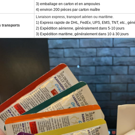
3) emballage en carton et en ampoules
4) environ 200 pièces par carton maître
Livraison express, transport aérien ou maritime.
1) Express rapide de DHL, FedEx, UPS, EMS, TNT, etc., gén
 transports
2) Expédition aérienne, généralement dans 5-10 jours
3) Expédition maritime, généralement dans 10 à 30 jours