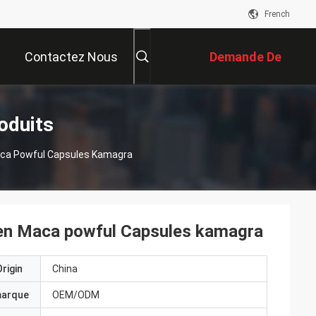
French
Contactez Nous
Demande De
Soumission
oduits
aca Powful Capsules Kamagra
Men Maca powful Capsules kamagra
rigin
China
marque
OEM/ODM