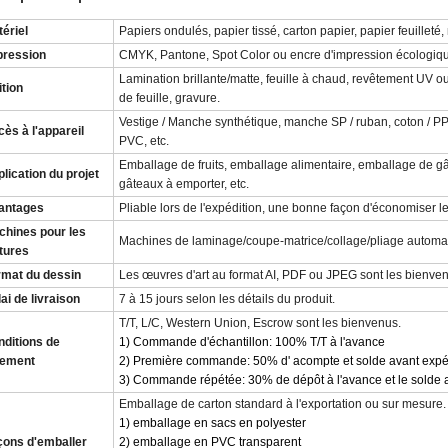
ériel
Papiers ondulés, papier tissé, carton papier, papier feuilleté
pression
CMYK, Pantone, Spot Color ou encre d'impression écologiqu
Lamination brillante/matte, feuille à chaud, revêtement UV
ition
de feuille, gravure.
Vestige / Manche synthétique, manche SP / ruban, coton / PP 
ès à l'appareil
PVC, etc.
Emballage de fruits, emballage alimentaire, emballage de gât
lication du projet
gâteaux à emporter, etc.
antages
Pliable lors de l'expédition, une bonne façon d'économiser le 
chines pour les
Machines de laminage/coupe-matrice/collage/pliage automa
tures
rmat du dessin
Les œuvres d'art au format AI, PDF ou JPEG sont les bienve
ai de livraison
7 à 15 jours selon les détails du produit.
T/T, L/C, Western Union, Escrow sont les bienvenus.
ditions de
1) Commande d'échantillon: 100% T/T à l'avance
iement
2) Première commande: 50% d' acompte et solde avant expé
3) Commande répétée: 30% de dépôt à l'avance et le solde 
Emballage de carton standard à l'exportation ou sur mesure.
1) emballage en sacs en polyester
çons d'emballer
2) emballage en PVC transparent