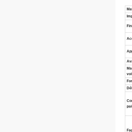
Mat
Im
Fin
Acc
App
Av
Ma
voi
Fo
Dél
Con
pa
Fa