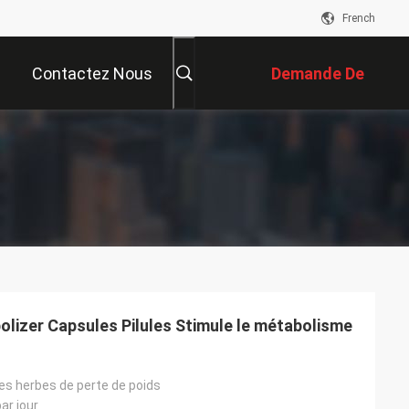
French
Contactez Nous
Demande De
Soumission
olizer Capsules Pilules Stimule le métabolisme
es herbes de perte de poids
ar jour