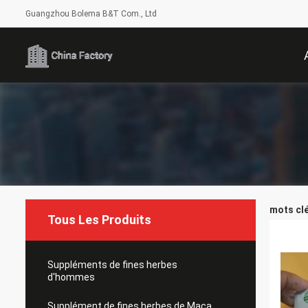
Guangzhou Bolema B&T Com., Ltd
mots clé
Tous Les Produits
Suppléments de fines herbes
d'hommes
Supplément de fines herbes de Maca