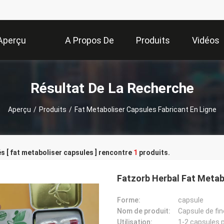
Aperçu
A Propos De
Produits
Vidéos
Nous
Résultat De La Recherche
Aperçu
/
Produits
/
Fat Metaboliser Capsules Fabricant En Ligne
s [ fat metaboliser capsules ] rencontre
1
produits.
Fatzorb Herbal Fat Metab
Forme:
capsule
Nom de produit:
Capsule de fin
Utilisation:
1-2 capsules p