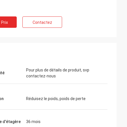
 Prix
Contactez
ng
rofessionnels et
 temps. Votre
toujours rapide et
Pour plus de détails de produit, svp
ité
contactez-nous
on
Réduisez le poids, poids de perte
e d'étagère
36 mois