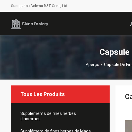
Guangzhou Bolema B&T Com., Ltd
Capsule 
Aperçu
/
Capsule De Fin
Tous Les Produits
Ca
Suppléments de fines herbes
d'hommes
Supplément de fines herbes de Maca