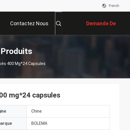
French
Contactez Nous
Demande De
Soumission
 Produits
Aloès 400 Mg*24 Capsules
 400 mg*24 capsules
gine
Chine
marque
BOLEMA