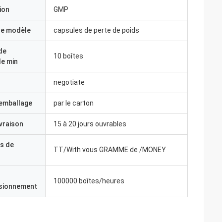
ion
GMP
e modèle
capsules de perte de poids
de
10 boîtes
e min
negotiate
'emballage
par le carton
ivraison
15 à 20 jours ouvrables
s de
TT/With vous GRAMME de /MONEY
100000 boîtes/heures
isionnement