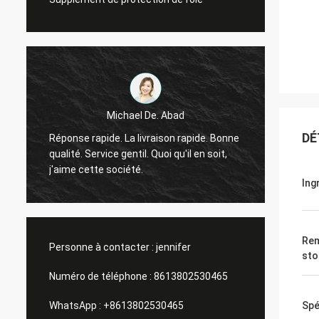
Michael De. Abad
Bon ho
DÉ
Réponse rapide. La livraison rapide. Bonne
retour 
qualité. Service gentil. Quoi qu'il en soit,
tous l
j'aime cette société.
ainsi 
Ing
Rem
Personne à contacter :
jennifer
sto
Numéro de téléphone :
8613802530465
WhatsApp :
+8613802530465
Spé