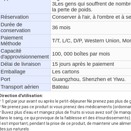
3Les gens qui souffrent de nombr
la perte de poids.
Réservation
Conserver à l'air, à l'ombre et à s
Durée de
36 mois
conservation
Paiement
T/T, L/C, D/P, Western Union, M
Méthode
Capacité
100, 000 boîtes par mois
d'approvisionnement
Délai de livraison
15 jours après le paiement
Emballage
Les cartons
Port
Guangzhou, Shenzhen et Yiwu.
Transport aérien
Bateau
Direction d'utilisation:
* 1 gel par jour avant ou après le petit-déjeuner Ne prenez pas plus d
* Ne prenez pas ce produit si vous prenez des médicaments (ordonn
* Buvez plus d'eau et mangez plus de fruits si vous avez soif (le manq
dans le sang, ce qui provoque de la faiblesse et des étourdissements).
Il est important, pendant la prise de ce produit, de maintenir une alimen
des jus naturels.