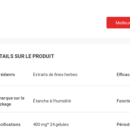
Meilleur
Felana
Mark Ki
mme même d'affaires. Je serai de
Merci de vos services p
TAILS SUR LE PRODUIT
bientôt. Il est rapide pour traiter
fiables continus tout le
es problèmes il peut avoir sentez
préparation d'ordre est 
en sécurité acheter que vous.
la qualité des produits.
rédients
Extraits de fines herbes
Efficac
arque sur le
Étanche à l'humidité
Foncti
ckage
cifications
400 mg* 24 gélules
Périod