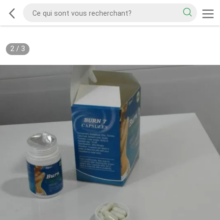
2
/
3