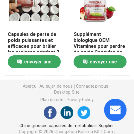
Les suppléments de fines herbes des femmes
Capsules de perte de
Supplément
Supplément de fines herbes de sein
poids puissantes et
biologique OEM
efficaces pour brûler
Vitamines pour perdre
les graisses pendant 7
du poids Capsules de
Capsules de fines herbes de gain de poids
jours
vinaigre de cidre de
envoyer une
envoyer une
pomme
Capsule de fines herbes de perte de poids
demande
demande
Aperçu
Au sujet de nous
Contactez-nous
Amélioration femelle Gummies
Desktop Site
Plan du site
Privacy Policy
Collagène blanchissant la capsule
Chine grosses capsules de metaboliser Supplier.
Vitamine Gummies de biotine
Copyright © 2026 Guangzhou Bolema B&T Com.,