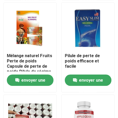
Au sujet de nous
Visite d'usine
Contrôle de qualité
Mélange naturel Fruits
Pilule de perte de
Perte de poids
poids efficace et
Contactez-nous
Capsule de perte de
facile
poids Pilule de régime
envoyer une
envoyer une
Demandez une citation
demande
demande
Suppléments de fines herbes d'hommes
Supplément de fines herbes de Maca