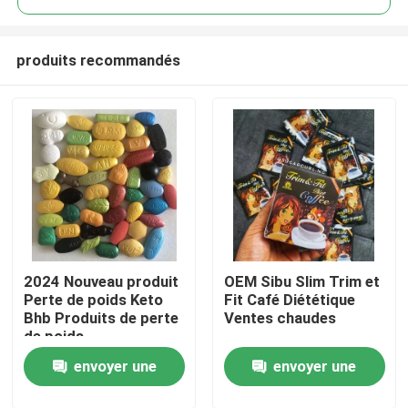
produits recommandés
2024 Nouveau produit
OEM Sibu Slim Trim et
Maison
Perte de poids Keto
Fit Café Diététique
Bhb Produits de perte
Ventes chaudes
de poids
Produits
envoyer une
envoyer une
vidéos
demande
demande